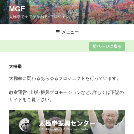
コ
MGF
ン
太極拳で全てが変わる･プロジェクト
テ
ン
ツ
メニュー
へ
ス
キ
ッ
太極拳
プ
太極拳に関わるあらゆるプロジェクトを行っています。
教室運営･出版･振興プロモーションなど､詳しくは下記の
サイトをご覧下さい。