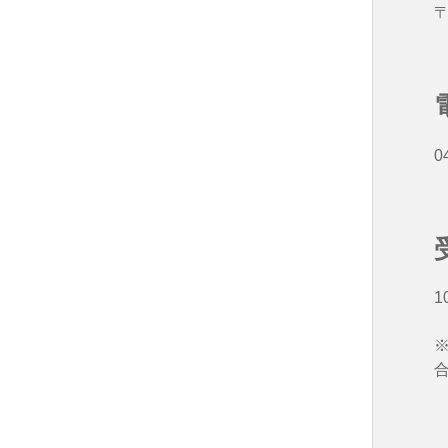
〒
0
1