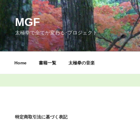
コ
ン
テ
MGF
ン
太極拳で全てが変わる･プロジェクト
ツ
へ
ス
キ
Home
書籍一覧
太極拳の音楽
ッ
プ
特定商取引法に基づく表記