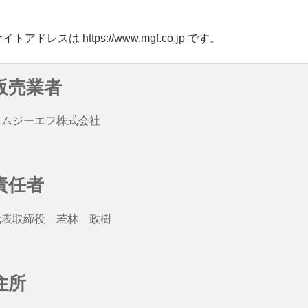
アドレスは https://www.mgf.co.jp です。
販売業者
エムジーエフ株式会社
責任者
代表取締役 若林 政樹
住所