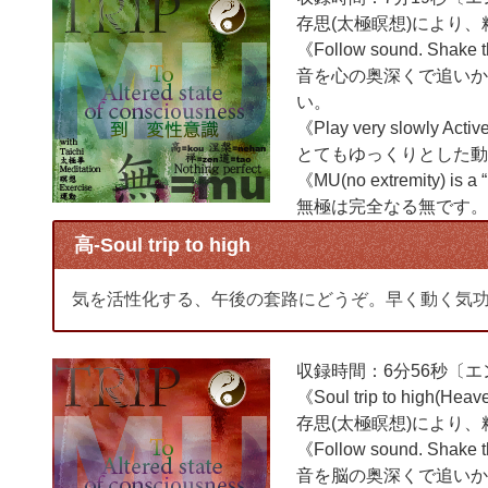
存思(太極瞑想)により
《Follow sound. Shake the 
音を心の奥深くで追いか
い。
《Play very slowly Activ
とてもゆっくりとした動
《MU(no extremity) is a 
無極は完全なる無です。
高-Soul trip to high
気を活性化する、午後の套路にどうぞ。早く動く気
収録時間：6分56秒〔
《Soul trip to high(Heav
存思(太極瞑想)により、
《Follow sound. Shake the 
音を脳の奥深くで追いか