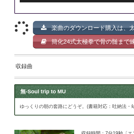
楽曲のダウンロード購入は、
簡化24式太極拳で骨の髄まで
収録曲
無-Soul trip to MU
ゆっくりの朝の套路にどうぞ。(書籍対応：吐納法・
収録時間：7分19秒〔