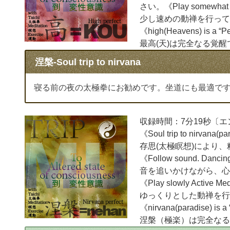
さい。《Play somewhat fast
少し速めの動禅を行って
《high(Heavens) is a “P
最高(天)は完全なる覚醒
涅槃-Soul trip to nirvana
寝る前の夜の太極拳にお勧めです。坐道にも最適で
収録時間：7分19秒〔
《Soul trip to nirvana(pa
存思(太極瞑想)により
《Follow sound. Dancing t
音を追いかけながら、心
《Play slowly Active Med
ゆっくりとした動禅を行
《nirvana(paradise) is a
涅槃（極楽）は完全なる