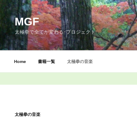
コ
ン
テ
MGF
ン
太極拳で全てが変わる･プロジェクト
ツ
へ
ス
キ
Home
書籍一覧
太極拳の音楽
ッ
プ
太極拳の音楽