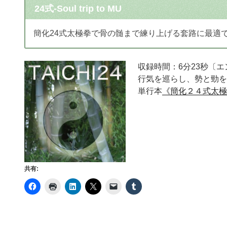
24式-Soul trip to MU
簡化24式太極拳で骨の髄まで練り上げる套路に最適
収録時間：6分23秒〔
行気を巡らし、勢と勁を
単行本
《簡化２４式太極
共有: