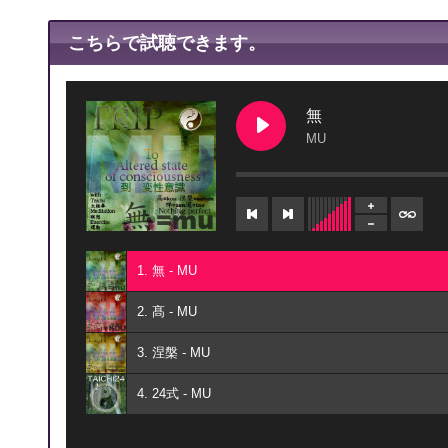
こちらで試聴できます。
無
MU
1. 無 - MU
2. 髙 - MU
3. 涅槃 - MU
4. 24式 - MU