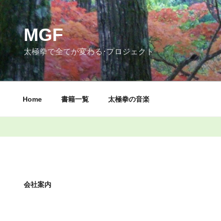
コ
ン
テ
MGF
ン
太極拳で全てが変わる･プロジェクト
ツ
へ
ス
キ
Home
書籍一覧
太極拳の音楽
ッ
プ
会社案内