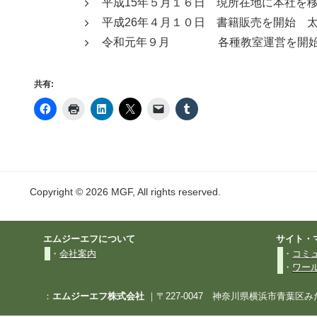
平成15年５月１６日 現所在地に本社を
平成26年４月１０日 書籍販売を開始 
令和元年９月 各種教室運営を開始（
共有:
Copyright © 2026 MGF, All rights reserved.
エムジーエフについて
サイト・
・
会社案内
・
コミ
・
ワー
：
エムジーエフ株式会社
｜〒227-0047 神奈川県横浜市青葉区み