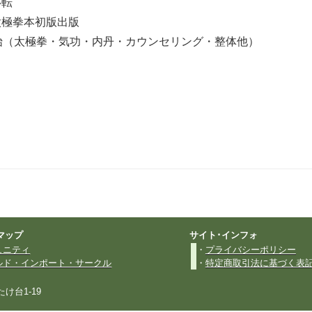
移転
太極拳本初版出版
太極拳・気功・内丹・カウンセリング・整体他）
マップ
サイト･インフォ
ュニティ
・
プライバシーポリシー
ルド・インポート・サークル
・
特定商取引法に基づく表
たけ台1-19