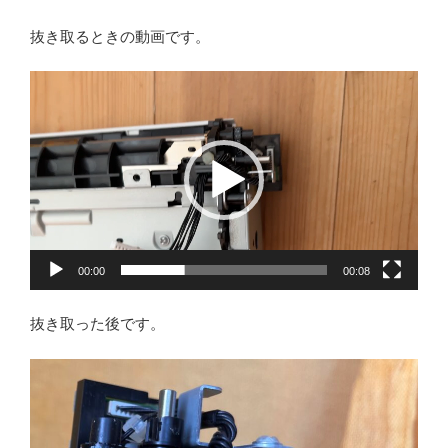
抜き取るときの動画です。
動
画
プ
レ
ー
ヤ
ー
00:00
00:08
抜き取った後です。