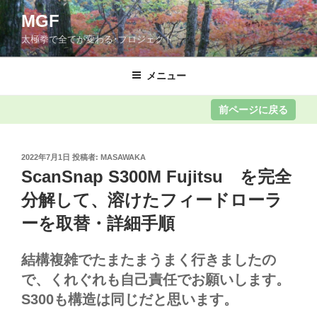
コ
MGF
ン
太極拳で全てが変わる･プロジェクト
テ
ン
ツ
メニュー
へ
ス
キ
ッ
投
2022年7月1日
投稿者:
MASAWAKA
プ
稿
ScanSnap S300M Fujitsu を完全
日:
分解して、溶けたフィードローラ
ーを取替・詳細手順
結構複雑でたまたまうまく行きましたの
で、くれぐれも自己責任でお願いします。
S300も構造は同じだと思います。