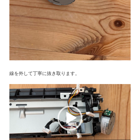
線を外して丁寧に抜き取ります。
動
画
プ
レ
ー
ヤ
ー